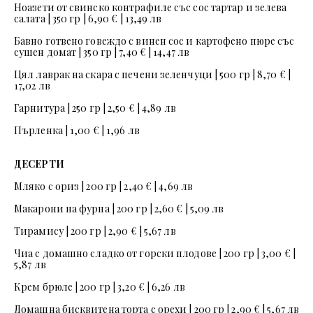
Ноазети от свинско контрафиле със сос тартар и зелева
салата | 350 гр | 6,90 € | 13,49 лв
Бавно готвено говеждо с винен сос и картофено пюре със
сушен домат | 350 гр | 7,40 € | 14,47 лв
Цял лаврак на скара с печени зеленчуци | 500 гр | 8,70 € |
17,02 лв
Гарнитура | 250 гр | 2,50 € | 4,89 лв
Пърленка | 1,00 € | 1,96 лв
ДЕСЕРТИ
Мляко с ориз | 200 гр | 2,40 € | 4,69 лв
Макарони на фурна | 200 гр | 2,60 € | 5,09 лв
Тирамису | 200 гр | 2,90 € | 5,67 лв
Чиа с домашно сладко от горски плодове | 200 гр | 3,00 € |
5,87 лв
Крем брюле | 200 гр | 3,20 € | 6,26 лв
Домашна бисквитена торта с орехи | 200 гр | 2,90 € | 5,67 лв