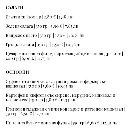
САЛАТИ
Дзадзики | 200 гр | 2,80 € | 5,48 лв
Зелева салата | 350 гр | 3,90 € | 7,63 лв
Капрезе с песто | 350 гр | 5,50 € | 10,76 лв
Гръцка салата | 350 гр | 5,50 € | 10,76 лв
Цезар с пилешко филе, пармезан, яйце и аншоа дресинг |
400 гр | 6,00 € | 11,73 лв
ОСНОВНИ
Суфле от тиквички със сушен домат и фермерски
кашкавал | 350 гр | 5,60 € | 10,95 лв
Картофени кюфтета със сирене, мерудии, кашкавал и
млечен сос | 350 гр | 5,80 € | 11,34 лв
Пълнен патладжан с чили кон карне и разтопен кашкавал |
350 гр | 6,50 € | 12,71 лв
Пилешко бутче с ориз на фурна | 350 гр | 6,60 € | 12,91 лв