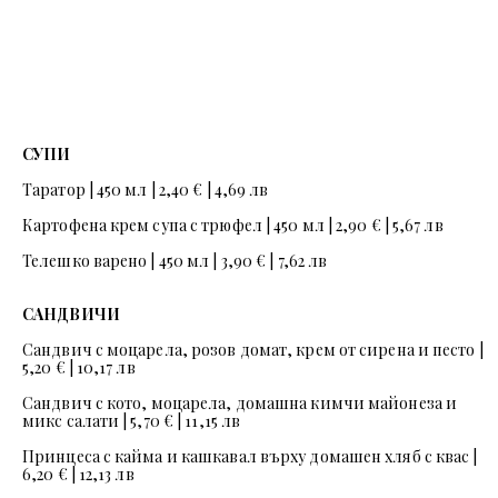
СУПИ
Таратор | 450 мл | 2,40 € | 4,69 лв
Картофена крем супа с трюфел | 450 мл | 2,90 € | 5,67 лв
Телешко варено | 450 мл | 3,90 € | 7,62 лв
САНДВИЧИ
Сандвич с моцарела, розов домат, крем от сирена и песто |
5,20 € | 10,17 лв
Сандвич с кото, моцарела, домашна кимчи майонеза и
микс салати | 5,70 € | 11,15 лв
Принцеса с кайма и кашкавал върху домашен хляб с квас |
6,20 € | 12,13 лв